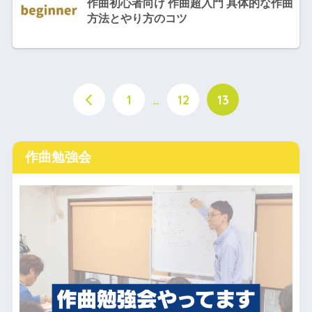
作曲初心者向け 作曲超入門 具体的な作曲
方法とやり方のコツ
1
…
12
13
作曲勉強会