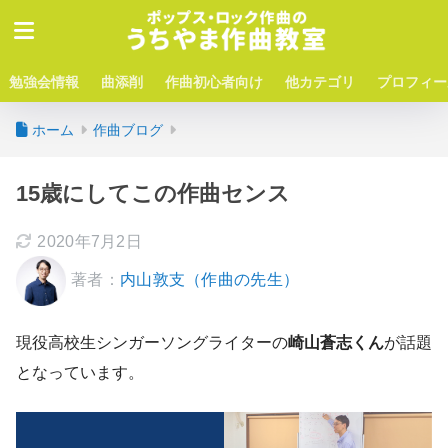
勉強会情報
曲添削
作曲初心者向け
他カテゴリ
プロフィー
ホーム
作曲ブログ
15歳にしてこの作曲センス
2020年7月2日
著者：
内山敦支（作曲の先生）
現役高校生シンガーソングライターの
崎山蒼志くん
が話題
となっています。