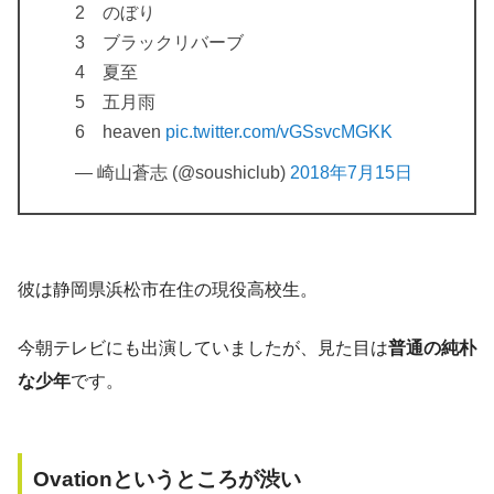
2 のぼり
3 ブラックリバーブ
4 夏至
5 五月雨
6 heaven
pic.twitter.com/vGSsvcMGKK
— 崎山蒼志 (@soushiclub)
2018年7月15日
彼は静岡県浜松市在住の現役高校生。
今朝テレビにも出演していましたが、見た目は
普通の純朴
な少年
です。
Ovationというところが渋い