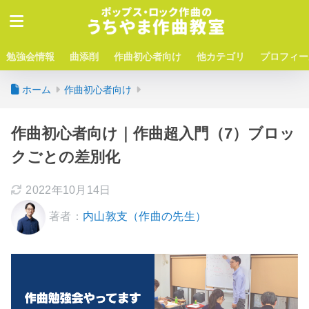
勉強会情報
曲添削
作曲初心者向け
他カテゴリ
プロフィー
ホーム
作曲初心者向け
作曲初心者向け｜作曲超入門（7）ブロッ
クごとの差別化
2022年10月14日
著者：
内山敦支（作曲の先生）